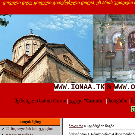
ყოველი დღე, ყოველი გათენებული დილა, ეს არის უდიდესი
&
WWW.IONAA.TK
WWW.O
შემოსული ხართ
Guest
|
ჯგუფი
"
Guests
"
|
მთავარი
|
ჩ
საიტის მენიუ
მთავარი
»
სტუმრების წიგნი
წმ. ნიკოლოზის სახ. ეკლესია
ნაჩვენებია
1
-
4
მთლიანად
4
შეტყობინებ