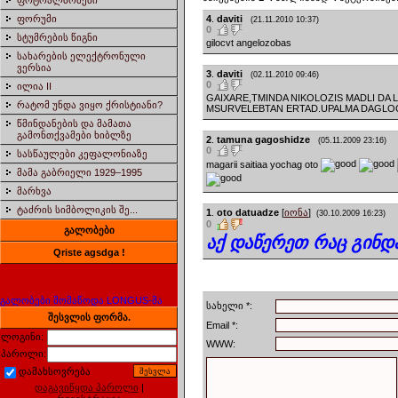
ფოტოალბომები
4
.
daviti
ფორუმი
(21.11.2010 10:37)
0
სტუმრების წიგნი
gilocvt angelozobas
სახარების ელექტრონული
ვერსია
3
.
daviti
(02.11.2010 09:46)
0
ილია II
GAIXARE,TMINDA NIKOLOZIS MADLI DA
რატომ უნდა ვიყო ქრისტიანი?
MSURVELEBTAN ERTAD.UPALMA DAGLOCOS
წმინდანების და მამათა
გამონთქვამები ხიბლზე
2
.
tamuna gagoshidze
(05.11.2009 23:16)
0
სასწაულები კეფალონიაზე
magarii saitiaa yochag oto
მამა გაბრიელი 1929–1995
მარხვა
ტაძრის სიმბოლიკის შე...
1
.
oto datuadze
[
იონა
]
(30.10.2009 16:23)
0
გალობები
აქ დაწერეთ რაც გინდა
Qriste agsdga !
გალობები მომაწოდა LONGUS-მა
სახელი *:
შესვლის ფორმა.
Email *:
ლოგინი:
WWW:
პაროლი:
დამახსოვრება
დაგავიწყდა პაროლი
|