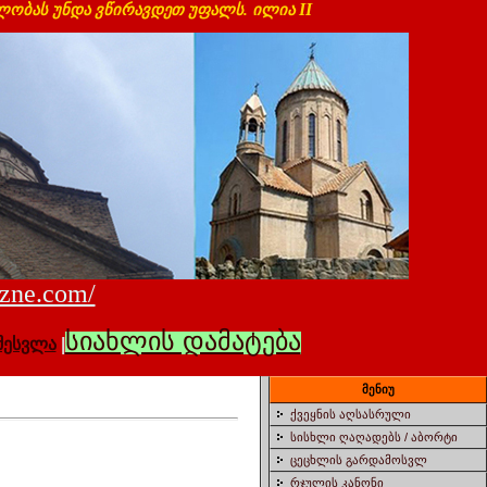
I
I
დლობას უნდა ვწირავდეთ უფალს. ილია
dzne.com/
სიახლის დამატება
შესვლა
|
მენიუ
ქვეყნის აღსასრული
სისხლი ღაღადებს / აბორტი
ცეცხლის გარდამოსვლ
რჯულის კანონი