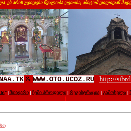
ა, ეს არის უდიდესი წყალობა ღვთისა, ამიტომ დილიდან მა
&
http://sibr
NAA.TK
WWW.OTO.UCOZ.RU
ts
"
|
მთავარი
|
ჩემი პროფილი
|
რეგისტრაცია
|
გამოსვლა
|
|
სი)